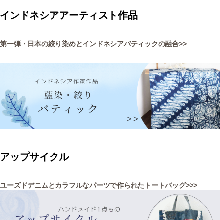
まは「顔が命」。職人が魂を込めた目力や髭の表
介します。一見
インドネシアアーティスト作品
情はそ
ト
第一弾・日本の絞り染めとインドネシアバティックの融合>>
アップサイクル
ユーズドデニムとカラフルなパーツで作られたトートバッグ>>>